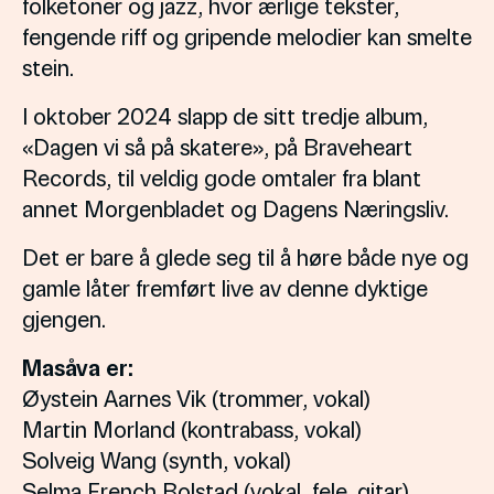
folketoner og jazz, hvor ærlige tekster,
fengende riff og gripende melodier kan smelte
stein.
I oktober 2024 slapp de sitt tredje album,
«Dagen vi så på skatere», på Braveheart
Records, til veldig gode omtaler fra blant
annet Morgenbladet og Dagens Næringsliv.
Det er bare å glede seg til å høre både nye og
gamle låter fremført live av denne dyktige
gjengen.
Masåva er:
Øystein Aarnes Vik (trommer, vokal)
Martin Morland (kontrabass, vokal)
Solveig Wang (synth, vokal)
Selma French Bolstad (vokal, fele, gitar)