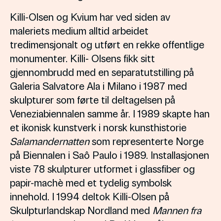
Killi-Olsen og Kvium har ved siden av
maleriets medium alltid arbeidet
tredimensjonalt og utført en rekke offentlige
monumenter. Killi- Olsens fikk sitt
gjennombrudd med en separatutstilling på
Galeria Salvatore Ala i Milano i 1987 med
skulpturer som førte til deltagelsen på
Veneziabiennalen samme år. I 1989 skapte han
et ikonisk kunstverk i norsk kunsthistorie
Salamandernatten
som representerte Norge
på Biennalen i Saô Paulo i 1989. Installasjonen
viste 78 skulpturer utformet i glassfiber og
papir-machè med et tydelig symbolsk
innehold. I 1994 deltok Killi-Olsen på
Skulpturlandskap Nordland med
Mannen fra