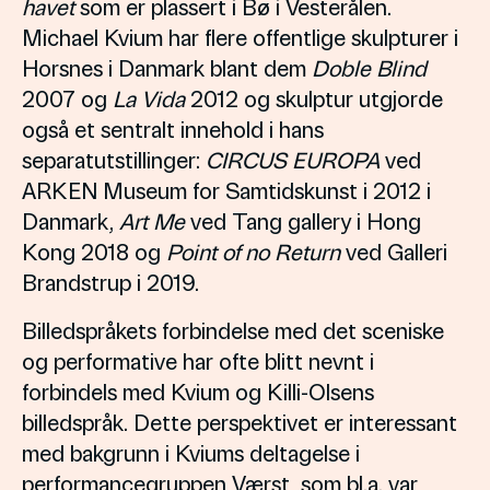
havet
som er plassert i Bø i Vesterålen.
Michael Kvium har flere offentlige skulpturer i
Horsnes i Danmark blant dem
Doble Blind
2007 og
La Vida
2012 og skulptur utgjorde
også et sentralt innehold i hans
separatutstillinger:
CIRCUS EUROPA
ved
ARKEN Museum for Samtidskunst i 2012 i
Danmark,
Art Me
ved Tang gallery i Hong
Kong 2018 og
Point of no Return
ved Galleri
Brandstrup i 2019.
Billedspråkets forbindelse med det sceniske
og performative har ofte blitt nevnt i
forbindels med Kvium og Killi-Olsens
billedspråk. Dette perspektivet er interessant
med bakgrunn i Kviums deltagelse i
performancegruppen Værst, som bl.a. var