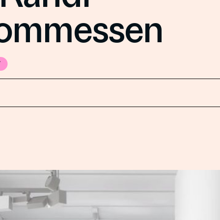
ommessen
t