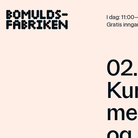
Skip
to
I dag
: 11:00
content
Gratis inngan
02.
Ku
me
og