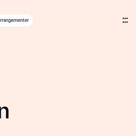
rrangementer
n