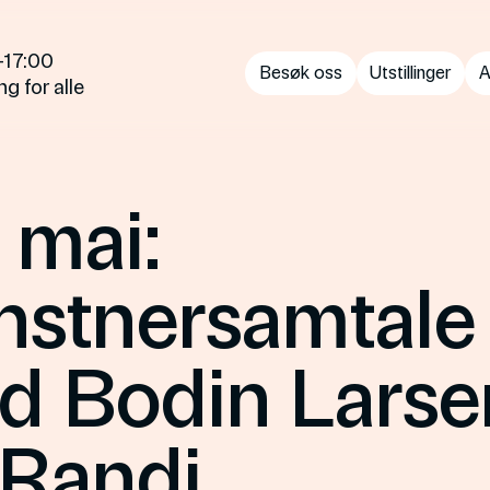
—17:00
Besøk oss
Utstillinger
A
g for alle
 mai:
nstnersamtale
d Bodin Larse
 Randi