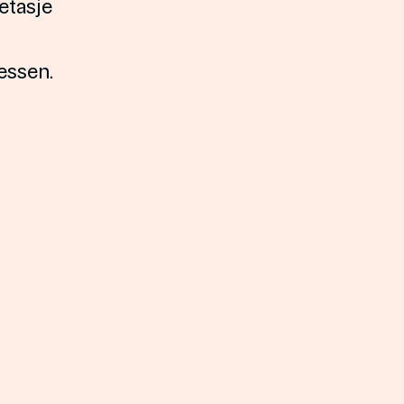
 etasje
essen.