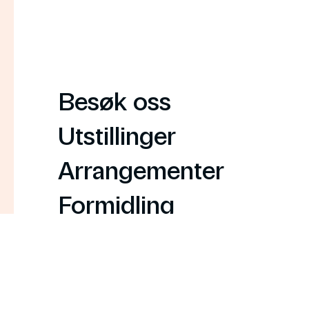
Besøk oss
Utstillinger
Arrangementer
Formidling
Gruvene skulpturpark
Om oss