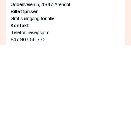
Oddenveien 5, 4847 Arendal
Billettpriser
Gratis inngang for alle
Kontakt
Telefon resepsjon:
+47 907 56 772
Booking av grupper:
post@bomuldsfabriken.no
Åpningstider
Mandag
: Stengt
Tirsdag—søndag
: 11:00—17:00
Torsdag
: 11:00—20:00
Påmelding nyhetsbrev