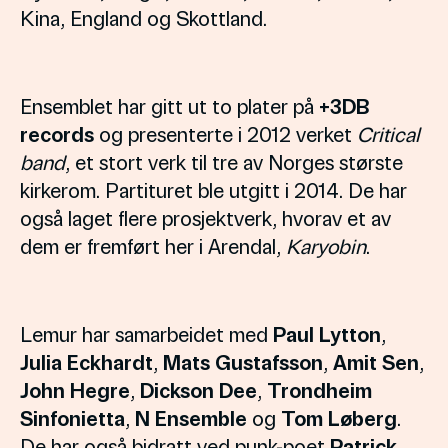
Kina, England og Skottland.
Ensemblet har gitt ut to plater på
+3DB
records
og presenterte i 2012 verket
Critical
band
, et stort verk til tre av Norges største
kirkerom. Partituret ble utgitt i 2014. De har
også laget flere prosjektverk, hvorav et av
dem er fremført her i Arendal,
Karyobin
.
Lemur har samarbeidet med
Paul Lytton
,
Julia Eckhardt
,
Mats Gustafsson
,
Amit Sen
,
John Hegre
,
Dickson Dee
,
Trondheim
Sinfonietta
,
N Ensemble
og
Tom Løberg
.
De har også bidratt ved punk-poet
Patrick