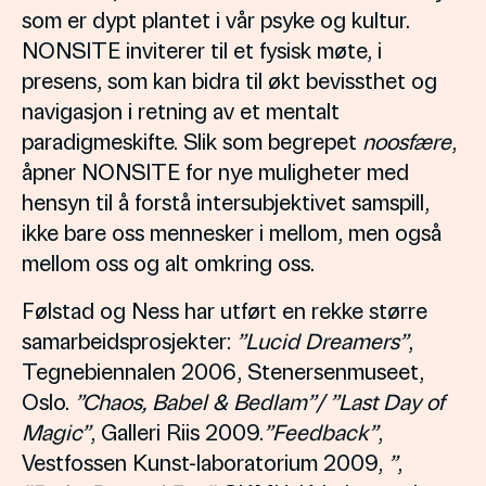
som er dypt plantet i vår psyke og kultur.
NONSITE inviterer til et fysisk møte, i
presens, som kan bidra til økt bevissthet og
navigasjon i retning av et mentalt
paradigmeskifte. Slik som begrepet
noosfære
,
åpner NONSITE for nye muligheter med
hensyn til å forstå intersubjektivet samspill,
ikke bare oss mennesker i mellom, men også
mellom oss og alt omkring oss.
Følstad og Ness har utført en rekke større
samarbeidsprosjekter:
”Lucid Dreamers”
,
Tegnebiennalen 2006, Stenersenmuseet,
Oslo.
”Chaos, Babel & Bedlam”/ ”Last Day of
Magic”
, Galleri Riis 2009.
”Feedback”
,
Vestfossen Kunst-laboratorium 2009,
”
,