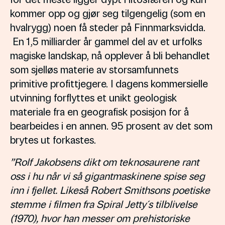
kommer opp og gjør seg tilgengelig (som en
hvalrygg) noen få steder på Finnmarksvidda.
En 1,5 milliarder år gammel del av et urfolks
magiske landskap, nå opplever å bli behandlet
som sjelløs materie av storsamfunnets
primitive profittjegere. I dagens kommersielle
utvinning forflyttes et unikt geologisk
materiale fra en geografisk posisjon for å
bearbeides i en annen. 95 prosent av det som
brytes ut forkastes.
”Rolf Jakobsens dikt om teknosaurene rant
oss i hu når vi så gigantmaskinene spise seg
inn i fjellet. Likeså Robert Smithsons poetiske
stemme i filmen fra Spiral Jetty´s tilblivelse
(1970), hvor han messer om prehistoriske