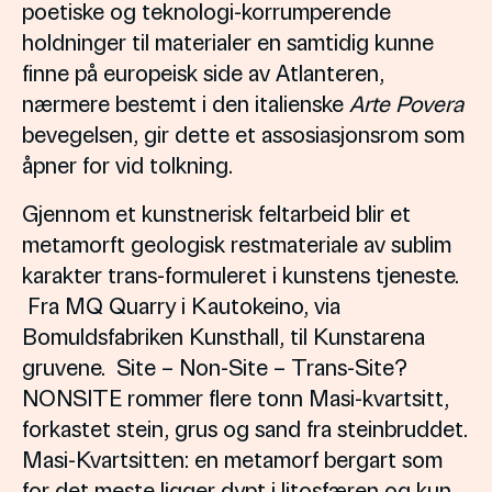
poetiske og teknologi-korrumperende
holdninger til materialer en samtidig kunne
finne på europeisk side av Atlanteren,
nærmere bestemt i den italienske
Arte Povera
bevegelsen, gir dette et assosiasjonsrom som
åpner for vid tolkning.
Gjennom et kunstnerisk feltarbeid blir et
metamorft geologisk restmateriale av sublim
karakter trans-formuleret i kunstens tjeneste.
Fra MQ Quarry i Kautokeino, via
Bomuldsfabriken Kunsthall, til Kunstarena
gruvene. Site – Non-Site – Trans-Site?
NONSITE rommer flere tonn Masi-kvartsitt,
forkastet stein, grus og sand fra steinbruddet.
Masi-Kvartsitten: en metamorf bergart som
for det meste ligger dypt i litosfæren og kun