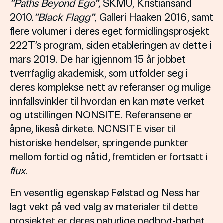
”Paths Beyond Ego”,
SKMU, Kristiansand
2010.
”Black Flagg”
, Galleri Haaken 2016, samt
flere volumer i deres eget formidlingsprosjekt
222T’s program, siden etableringen av dette i
mars 2019. De har igjennom 15 år jobbet
tverrfaglig akademisk, som utfolder seg i
deres komplekse nett av referanser og mulige
innfallsvinkler til hvordan en kan møte verket
og utstillingen NONSITE. Referansene er
åpne, likeså dirkete. NONSITE viser til
historiske hendelser, springende punkter
mellom fortid og nåtid, fremtiden er fortsatt i
flux
.
En vesentlig egenskap Følstad og Ness har
lagt vekt på ved valg av materialer til dette
prosjektet er deres naturlige nedbryt-barhet