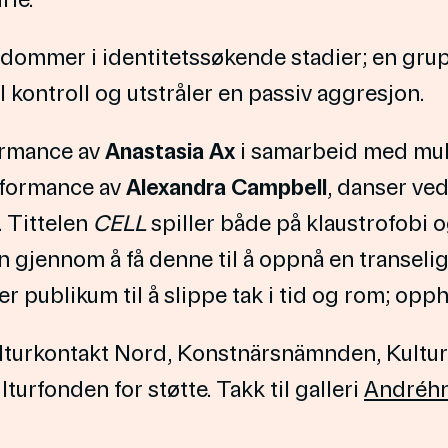
dommer i identitetssøkende stadier; en grup
l kontroll og utstråler en passiv aggresjon.
ormance av
Anastasia Ax
i samarbeid med mul
rformance av
Alexandra Campbell
, danser ve
 Tittelen
CELL
spiller både på klaustrofobi og
ren gjennom å få denne til å oppnå en transel
 publikum til å slippe tak i tid og rom; opph
lturkontakt Nord, Konstnärsnämnden, Kultur
urfonden for støtte. Takk til galleri
Andréhn