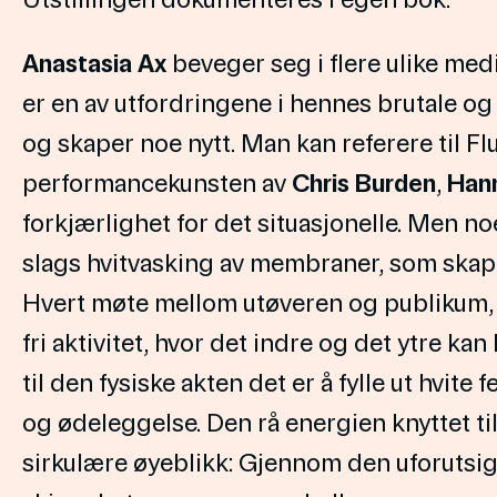
Anastasia Ax
beveger seg i flere ulike med
er en av utfordringene i hennes brutale o
og skaper noe nytt. Man kan referere til F
performancekunsten av
Chris Burden
,
Han
forkjærlighet for det situasjonelle. Men n
slags hvitvasking av membraner, som skaper
Hvert møte mellom utøveren og publikum, 
fri aktivitet, hvor det indre og det ytre kan
til den fysiske akten det er å fylle ut hvite 
og ødeleggelse. Den rå energien knyttet ti
sirkulære øyeblikk: Gjennom den uforutsigb