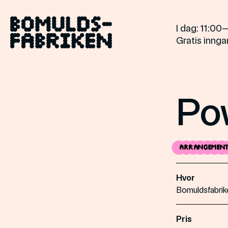
Skip
to
I dag
: 11:0
content
Gratis inngan
Pow
Arrangemen
Hvor
Bomuldsfabrik
Pris