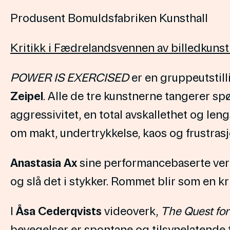
Produsent Bomuldsfabriken Kunsthall
Kritikk i Fædrelandsvennen av billedkuns
POWER IS EXERCISED
er en gruppeutstil
Zeipel
. Alle de tre kunstnerne tangerer sp
aggressivitet, en total avskallethet og le
om makt, undertrykkelse, kaos og frustrasjo
Anastasia Ax
sine performancebaserte ver
og slå det i stykker. Rommet blir som en kr
I
Åsa Cederqvists
videoverk,
The Quest fo
bevegelser er spontane og tilsynelatende f