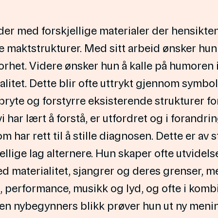
er med forskjellige materialer der hensikten 
maktstrukturer. Med sitt arbeid ønsker hun
orhet. Videre ønsker hun å kalle på humoren i
litet. Dette blir ofte uttrykt gjennom symb
bryte og forstyrre eksisterende strukturer for
det vi har lært å forstå, er utfordret og i foran
 har rett til å stille diagnosen. Dette er av 
llige lag alternere. Hun skaper ofte utvidelser
 materialitet, sjangrer og deres grenser, m
m, performance, musikk og lyd, og ofte i kom
 en nybegynners blikk prøver hun ut ny menin