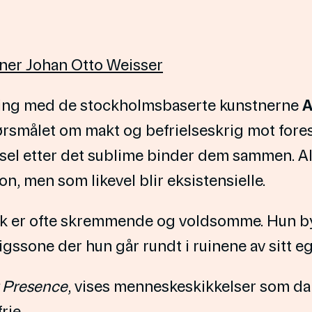
tner Johan Otto Weisser
ling med de stockholmsbaserte kunstnerne
A
ørsmålet om makt og befrielseskrig mot fores
ngsel etter det sublime binder dem sammen. Al
n, men som likevel blir eksistensielle.
k er ofte skremmende og voldsomme. Hun byg
igssone der hun går rundt i ruinene av sitt eg
r Presence
, vises menneskeskikkelser som da
rie.