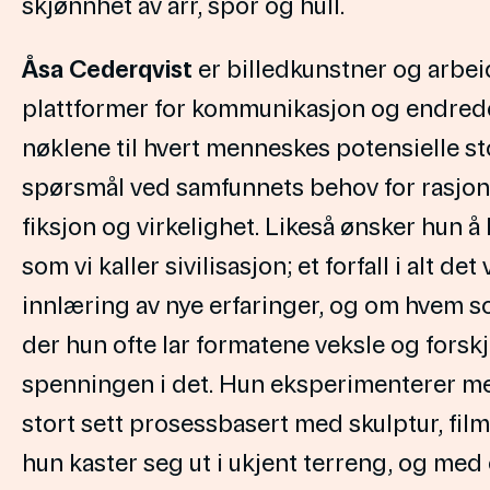
skjønnhet av arr, spor og hull.
Åsa Cederqvist
er billedkunstner og arbeid
plattformer for kommunikasjon og endrede 
nøklene til hvert menneskes potensielle st
spørsmål ved samfunnets behov for rasjona
fiksjon og virkelighet. Likeså ønsker hun å 
som vi kaller sivilisasjon; et forfall i alt 
innlæring av nye erfaringer, og om hvem som
der hun ofte lar formatene veksle og forskje
spenningen i det. Hun eksperimenterer med
stort sett prosessbasert med skulptur, fil
hun kaster seg ut i ukjent terreng, og med