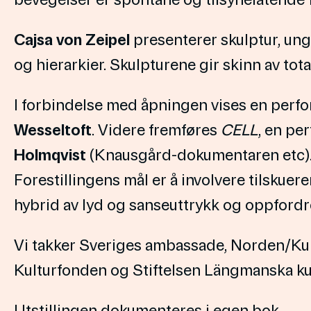
Cajsa von Zeipel
presenterer skulptur, ung
og hierarkier. Skulpturene gir skinn av tota
I forbindelse med åpningen vises en perf
Wesseltoft
. Videre fremføres
CELL
, en pe
Holmqvist
(Knausgård-dokumentaren etc).
Forestillingens mål er å involvere tilskue
hybrid av lyd og sanseuttrykk og oppfordrer
Vi takker Sveriges ambassade, Norden/Ku
Kulturfonden og Stiftelsen Längmanska kult
Utstillingen dokumenteres i egen bok.