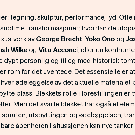
ier; tegning, skulptur, performance, lyd. Oft
g sublime transformasjoner; hvordan de utop
luxus-verk av
George Brecht
,
Yoko Ono
og
Jo
nah Wilke
og
Vito Acconci
, eller en konfront
oe dypt personlig og til og med historisk to
 rom for det uventede. Det essensielle er at 
hver ødeleggelse av det aktuelle materialet
 bytte plass. Blekkets rolle i forestillingen e
felter. Men det svarte blekket har også et eleme
l spruten, utspyttingen og ødeleggelsen, tran
are åpenheten i situasjonen kan nye tanker o