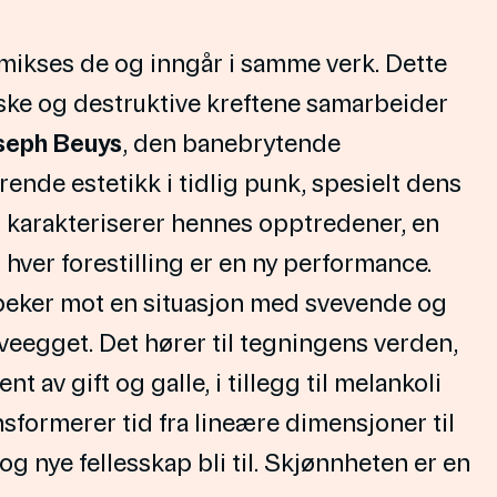
e mikses de og inngår i samme verk. Dette
iske og destruktive kreftene samarbeider
seph Beuys
, den banebrytende
erende estetikk i tidlig punk, spesielt dens
mt karakteriserer hennes opptredener, en
hver forestilling er en ny performance.
 peker mot en situasjon med svevende og
r tveegget. Det hører til tegningens verden,
nt av gift og galle, i tillegg til melankoli
sformerer tid fra lineære dimensjoner til
g nye fellesskap bli til. Skjønnheten er en