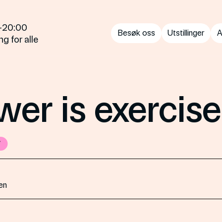
0—20:00
Besøk oss
Utstillinger
A
g for alle
er is exercis
t
en