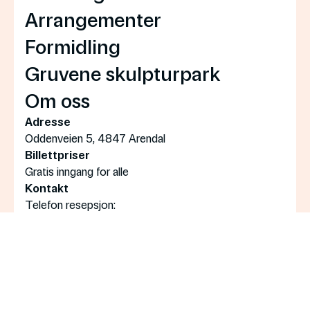
Arrangementer
Formidling
Gruvene skulpturpark
Om oss
Adresse
Oddenveien 5, 4847 Arendal
Billettpriser
Gratis inngang for alle
Kontakt
Telefon resepsjon:
+47 907 56 772
Booking av grupper:
post@bomuldsfabriken.no
Åpningstider