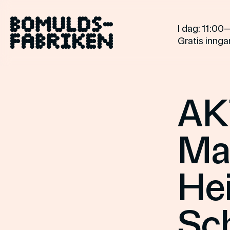
Gå
til
I dag
: 11:00
innholdet
Gratis inngan
AK
Ma
Hei
Sc