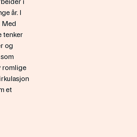
rbeider i
ge år. I
d. Med
e tenker
er og
s som
v romlige
irkulasjon
m et