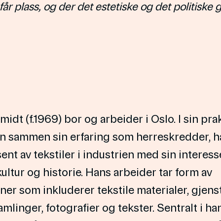
får plass, og der det estetiske og det politiske 
idt (f.1969) bor og arbeider i Oslo. I sin pra
an sammen sin erfaring som herreskredder, 
nt av tekstiler i industrien med sin interess
kultur og historie. Hans arbeider tar form av
oner som inkluderer tekstile materialer, gjens
amlinger, fotografier og tekster. Sentralt i ha