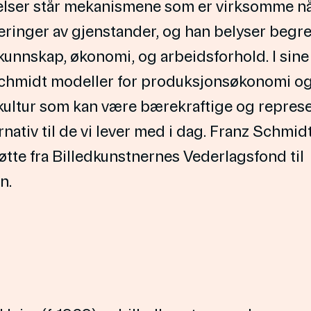
lser står mekanismene som er virksomme når
eringer av gjenstander, og han belyser begr
 kunnskap, økonomi, og arbeidsforhold. I sine
Schmidt modeller for produksjonsøkonomi o
kultur som kan være bærekraftige og repres
ernativ til de vi lever med i dag. Franz Schmid
øtte fra Billedkunstnernes Vederlagsfond til
n.