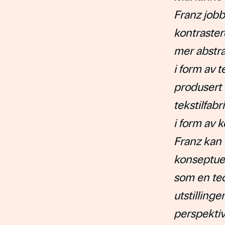
Franz jobb
kontraster
mer abstra
i form av t
produsert 
tekstilfab
i form av 
Franz kan
konseptuel
som en teo
utstilling
perspektiv