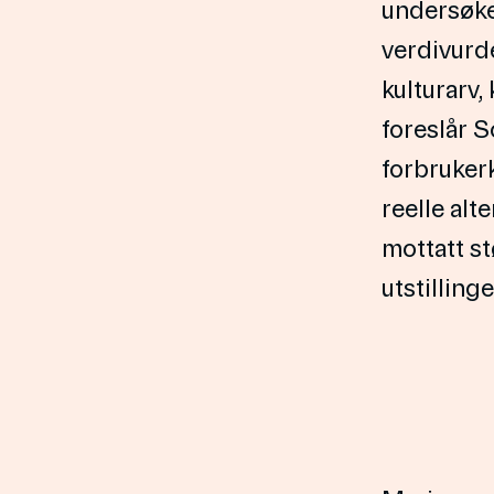
undersøke
verdivurd
kulturarv,
foreslår 
forbruker
reelle alt
mottatt st
utstillinge