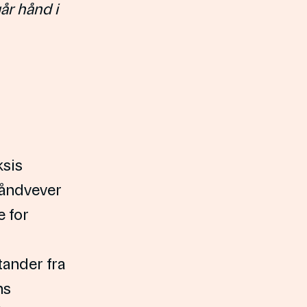
går hånd i
ksis
håndvever
e for
tander fra
ns