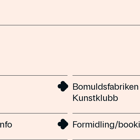
Bomuldsfabriken
Kunstklubb
info
Formidling/book