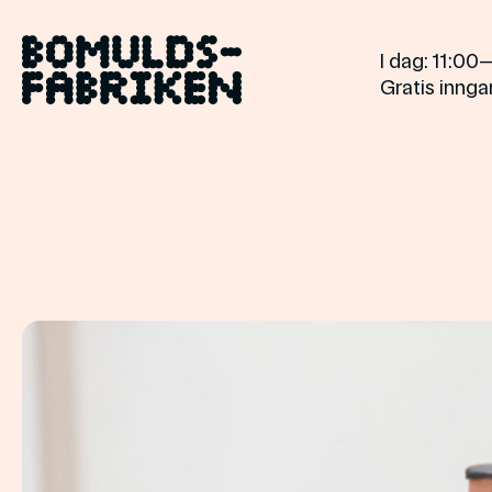
Gå
til
I dag
: 11:00
innholdet
Gratis inngan