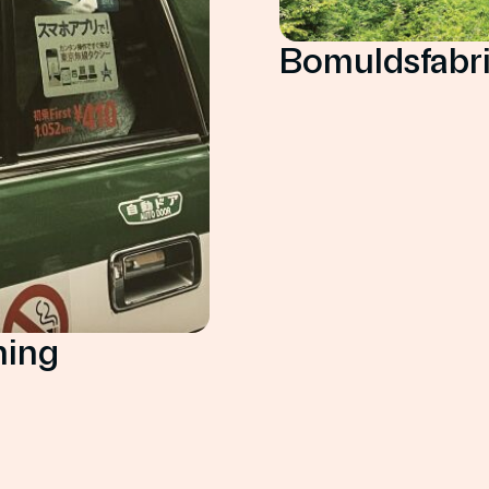
Bomuldsfabri
ning