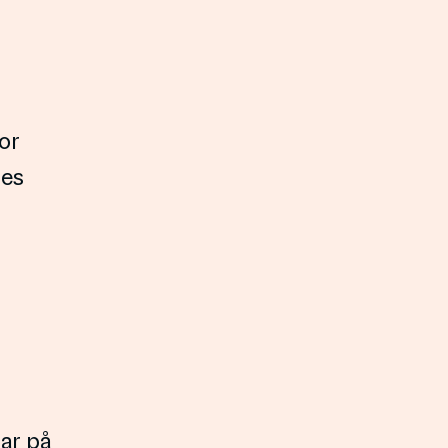
or
nes
ar på