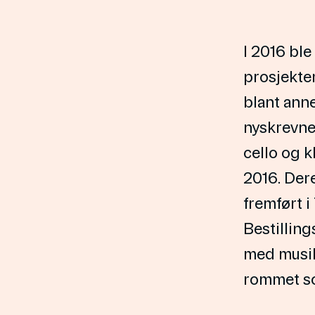
I 2016 ble
prosjekte
blant anne
nyskrevne
cello og k
2016. Dere
fremført 
Bestilling
med musik
rommet som