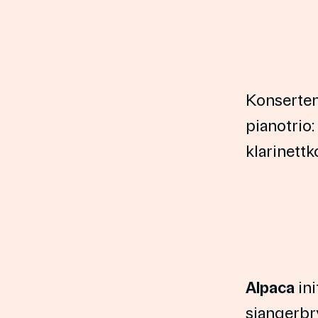
Konserten 
pianotrio:
klarinettko
Alpaca
ini
sjangerbr