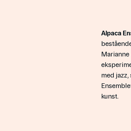
Alpaca E
bestående 
Marianne B
eksperime
med jazz,
Ensemblet
kunst.