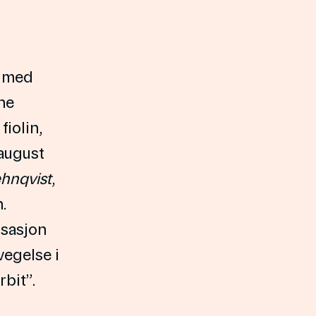
, med
ene
 fiolin,
 august
hnqvist
,
.
isasjon
vegelse i
bit”.