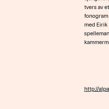
tvers av e
fonogram 
med Eirik
spelleman
kammermu
http://al