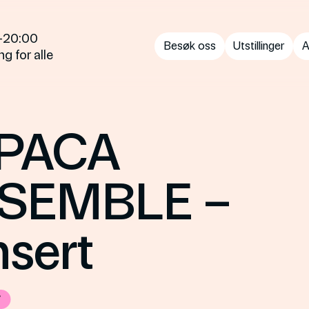
0—20:00
Besøk oss
Utstillinger
A
g for alle
PACA
SEMBLE –
sert
t