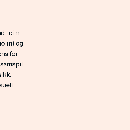
ondheim
iolin) og
ena for
 samspill
ikk.
suell