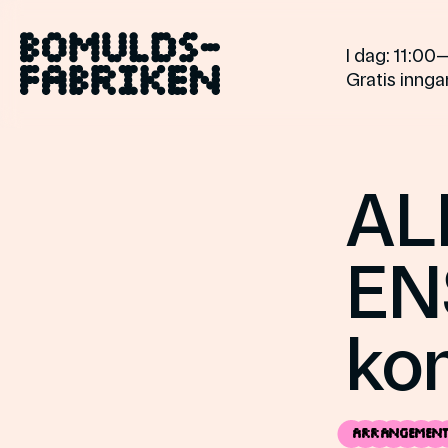
Gå
til
I dag
: 11:0
innholdet
Gratis inngan
AL
EN
kon
Arrangemen