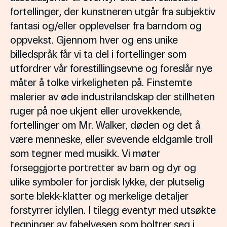
fortellinger, der kunstneren utgår fra subjektiv
fantasi og/eller opplevelser fra barndom og
oppvekst. Gjennom hver og ens unike
billedspråk får vi ta del i fortellinger som
utfordrer vår forestillingsevne og foreslår nye
måter å tolke virkeligheten på. Finstemte
malerier av øde industrilandskap der stillheten
ruger på noe ukjent eller urovekkende,
fortellinger om Mr. Walker, døden og det å
være menneske, eller svevende eldgamle troll
som tegner med musikk. Vi møter
forseggjorte portretter av barn og dyr og
ulike symboler for jordisk lykke, der plutselig
sorte blekk-klatter og merkelige detaljer
forstyrrer idyllen. I tilegg eventyr med utsøkte
tegninger av fabelvesen som boltrer seg i