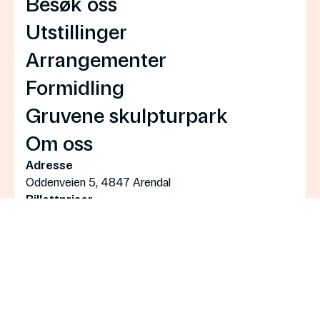
Besøk oss
Utstillinger
Arrangementer
Formidling
Gruvene skulpturpark
Om oss
Adresse
Oddenveien 5, 4847 Arendal
Billettpriser
Gratis inngang for alle
Kontakt
Telefon resepsjon:
+47 907 56 772
Booking av grupper:
post@bomuldsfabriken.no