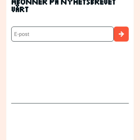
Abonnér på nyhetsbrevet
vårt
→