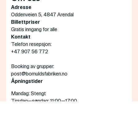
Adresse
Oddenveien 5, 4847 Arendal
Billettpriser
Gratis inngang for alle
Kontakt
Telefon resepsjon:
+47 907 56 772
Booking av grupper:
post@bomuldsfabriken.no
Åpningstider
Mandag
: Stengt
Tirsdag—søndag
: 11:00—17:00
Torsdag
: 11:00—20:00
Påmelding nyhetsbrev