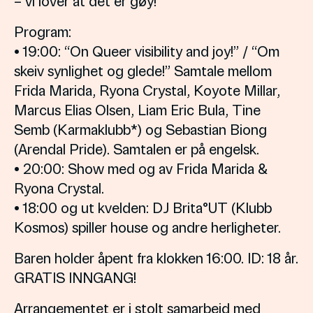
– vi lover at det er gøy!
Program:
• 19:00: “On Queer visibility and joy!” / “Om
skeiv synlighet og glede!” Samtale mellom
Frida Marida, Ryona Crystal, Koyote Millar,
Marcus Elias Olsen, Liam Eric Bula, Tine
Semb (Karmaklubb*) og Sebastian Biong
(Arendal Pride). Samtalen er på engelsk.
• 20:00: Show med og av Frida Marida &
Ryona Crystal.
• 18:00 og ut kvelden: DJ Brita°UT (Klubb
Kosmos) spiller house og andre herligheter.
Baren holder åpent fra klokken 16:00. ID: 18 år.
GRATIS INNGANG!
Arrangementet er i stolt samarbeid med