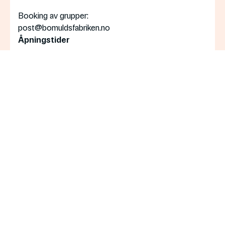
Booking av grupper:
post@bomuldsfabriken.no
Åpningstider
Mandag
: Stengt
Tirsdag—søndag
: 11:00—17:00
Torsdag
: 11:00—20:00
Påmelding nyhetsbrev