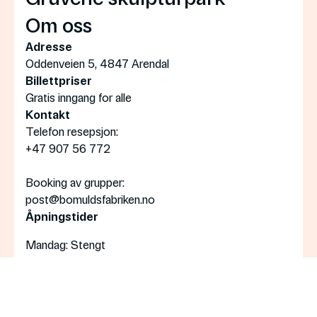
Om oss
Adresse
Oddenveien 5, 4847 Arendal
Billettpriser
Gratis inngang for alle
Kontakt
Telefon resepsjon:
+47 907 56 772
Booking av grupper:
post@bomuldsfabriken.no
Åpningstider
Mandag
: Stengt
Tirsdag—søndag
: 11:00—17:00
Torsdag
: 11:00—20:00
Påmelding nyhetsbrev