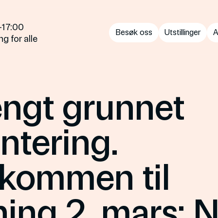
—17:00
Besøk oss
Utstillinger
A
g for alle
engt grunnet
ntering.
lkommen til
ing 2. mars: 