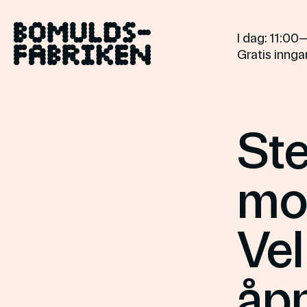
Gå
til
I dag
: 11:00
innholdet
Gratis inngan
St
mo
Ve
åpn