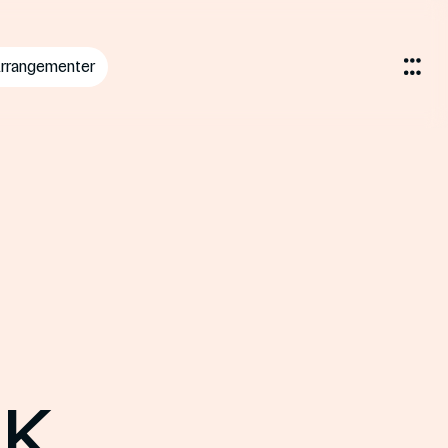
rrangementer
NK