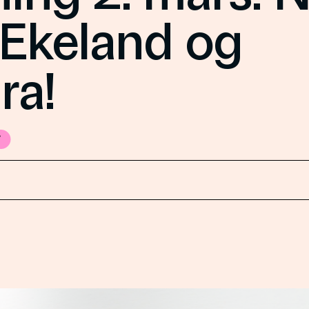
 Ekeland og
ra!
t